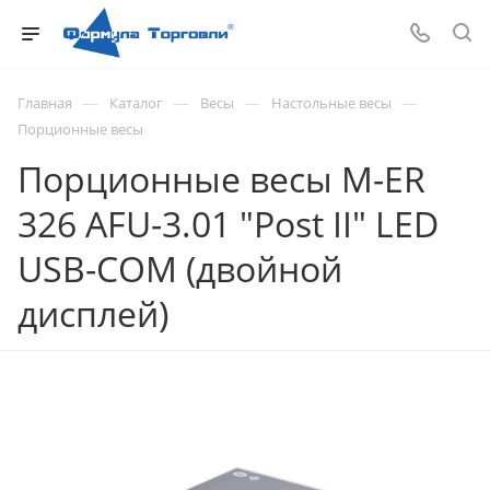
—
—
—
—
Главная
Каталог
Весы
Настольные весы
Порционные весы
Порционные весы M-ER
326 AFU-3.01 "Post II" LED
USB-COM (двойной
дисплей)