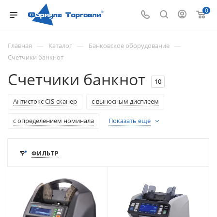
0
—
—
—
Главная
Каталог
Банковское оборудование
Счетчики банкнот
Счетчики банкнот
10
Антистокс CIS-сканер
с выносным дисплеем
с определением номинала
Показать еще
ФИЛЬТР