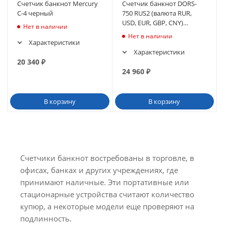
Счетчик банкнот Mercury
Счетчик банкнот DORS-
C-4 черный
750 RUS2 (валюта RUR,
USD, EUR, GBP, CNY)
Нет в наличии
(черный)
Нет в наличии
Характеристики
Характеристики
20 340
₽
24 960
₽
В корзину
В корзину
Счетчики банкнот востребованы в торговле, в
офисах, банках и других учреждениях, где
принимают наличные. Эти портативные или
стационарные устройства считают количество
купюр, а некоторые модели еще проверяют на
подлинность.