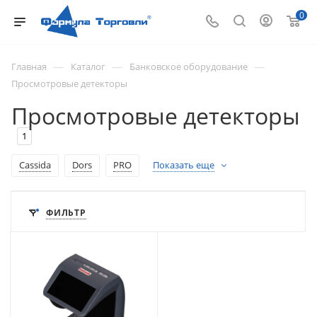
0
—
—
—
Главная
Каталог
Банковское оборудование
Просмотровые детекторы
Просмотровые детекторы
1
Cassida
Dors
PRO
Показать еще
ФИЛЬТР