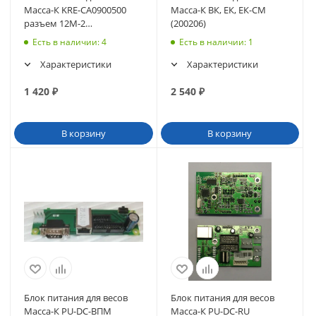
Масса-К KRE-CA0900500
Масса-К ВК, ЕК, ЕК-СМ
разъем 12М-2
(200206)
(влагозащищенный)
Есть в наличии
: 4
Есть в наличии
: 1
(42025)
Характеристики
Характеристики
1 420
₽
2 540
₽
В корзину
В корзину
Блок питания для весов
Блок питания для весов
Масса-К PU-DC-ВПМ
Масса-К PU-DC-RU