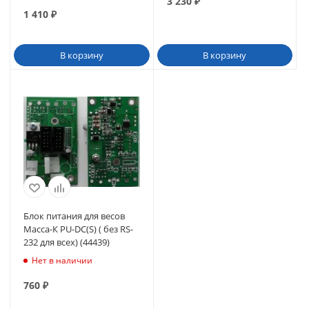
3 230
₽
1 410
₽
В корзину
В корзину
Блок питания для весов
Масса-К PU-DC(S) ( без RS-
232 для всех) (44439)
Нет в наличии
760
₽