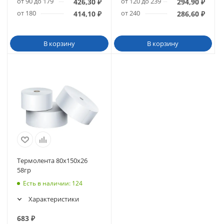
от 90 до 179
от 120 до 239
426,30
₽
294,90
₽
от 180
от 240
414,10
₽
286,60
₽
В корзину
В корзину
Термолента 80х150х26
58гр
Есть в наличии
: 124
Характеристики
683
₽