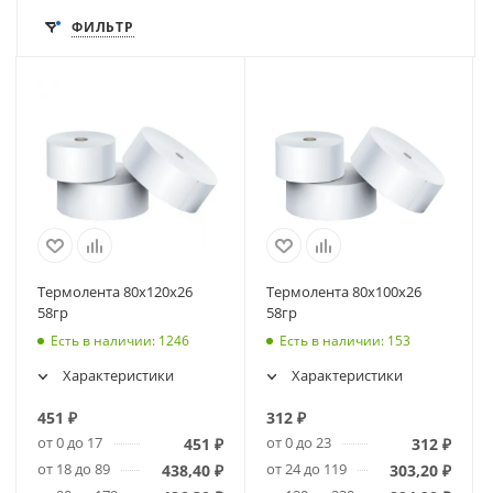
ФИЛЬТР
Термолента 80х120х26
Термолента 80х100х26
58гр
58гр
Есть в наличии
: 1246
Есть в наличии
: 153
Характеристики
Характеристики
451
₽
312
₽
от 0 до 17
от 0 до 23
451
₽
312
₽
от 18 до 89
от 24 до 119
438,40
₽
303,20
₽