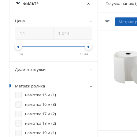
По умолчанию (
ФИЛЬТР
Цена
Метраж р
14
1 044
Диаметр втулки
Метраж ролика
намотка 15 м (
1
)
намотка 16 м (
3
)
намотка 17 м (
2
)
намотка 18 м (
2
)
намотка 19 м (
1
)