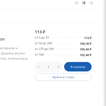
113
₽
от 0 до 53
113
₽
8295
от 54 до 269
108,30
₽
 аппаратах и
от 270 до 539
105,40
₽
 Диаметр втулки:
от 540
102,40
₽
г/м2. Количество в
В корзину
Купить в 1 клик