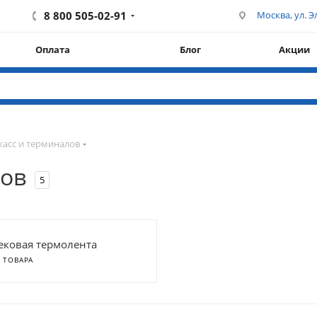
8 800 505-02-91
Москва, ул. Эл
Оплата
Блог
Акции
касс и терминалов
лов
5
ековая термолента
4 ТОВАРА