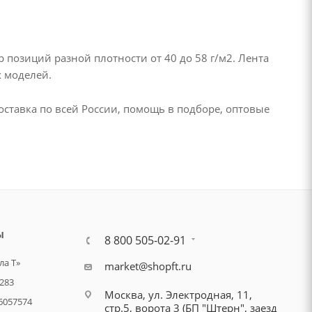
озиций разной плотности от 40 до 58 г/м2. Лента
х моделей.
Доставка по всей России, помощь в подборе, оптовые
Ы
8 800 505-02-91
а Т»
market@shopft.ru
283
Москва, ул. Электродная, 11,
6057574
стр.5, ворота 3 (БП "Штерн", заезд