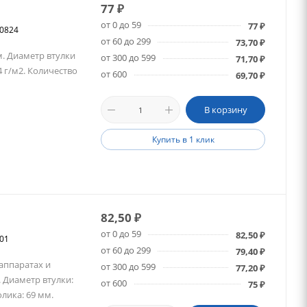
77
₽
от 0 до 59
77
₽
10824
от 60 до 299
73,70
₽
м. Диаметр втулки
от 300 до 599
71,70
₽
4 г/м2. Количество
от 600
69,70
₽
В корзину
Купить в 1 клик
82,50
₽
от 0 до 59
82,50
₽
701
от 60 до 299
79,40
₽
 аппаратах и
от 300 до 599
77,20
₽
 Диаметр втулки:
от 600
75
₽
лика: 69 мм.