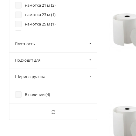
намотка 21 м (
2
)
намотка 23 м (
1
)
намотка 25 м (
1
)
намотка 27 м (
2
)
намотка 31 м (
2
)
Плотность
намотка 35 м (
1
)
Подходит для
намотка 37 м (
2
)
намотка 45 м (
1
)
Ширина рулона
намотка 49 м (
2
)
намотка 54 м (
1
)
В наличии (
4
)
намотка 58 м (
3
)
намотка 60 м (
1
)
намотка 67 м (
1
)
намотка 70 м (
5
)