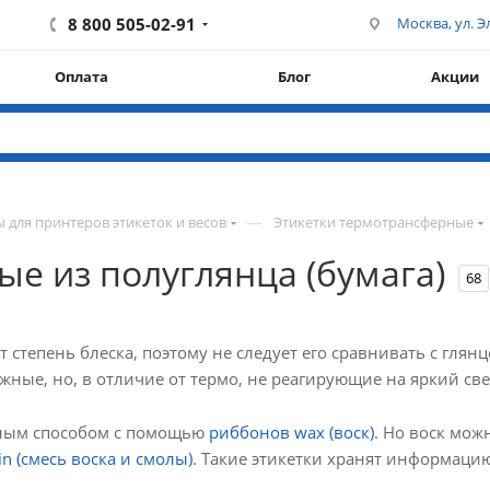
8 800 505-02-91
Москва, ул. Эл
Оплата
Блог
Акции
—
 для принтеров этикеток и весов
Этикетки термотрансферные
е из полуглянца (бумага)
68
т степень блеска, поэтому не следует его сравнивать с гл
ажные, но, в отличие от термо, не реагирующие на яркий све
рным способом с помощью
риббонов wax (воск)
. Но воск мож
n (смесь воска и смолы)
. Такие этикетки хранят информаци