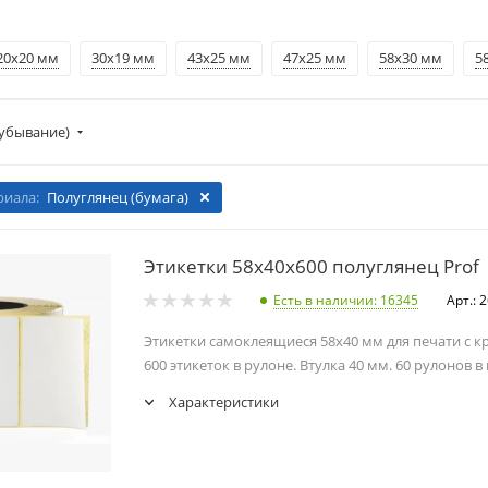
20х20 мм
30х19 мм
43х25 мм
47х25 мм
58х30 мм
5
убывание)
риала:
Полуглянец (бумага)
Этикетки 58х40х600 полуглянец Prof
Есть в наличии
: 16345
Арт.: 
Этикетки самоклеящиеся 58х40 мм для печати с к
600 этикеток в рулоне. Втулка 40 мм. 60 рулонов в
Характеристики