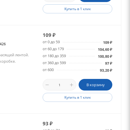
Купить в 1 клик
109
₽
от 0 до 59
109
₽
6426
от 60 до 179
104,60
₽
расящей лентой.
от 180 до 359
100,80
₽
 коробке.
от 360 до 599
97
₽
от 600
93,20
₽
В корзину
Купить в 1 клик
93
₽