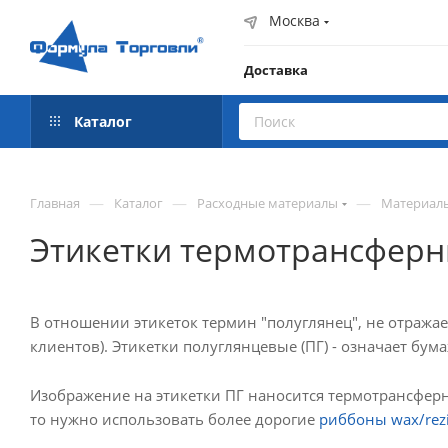
Москва
Доставка
Каталог
—
—
—
Главная
Каталог
Расходные материалы
Материалы
Этикетки термотрансферны
В отношении этикеток термин "полуглянец", не отражае
клиентов). Этикетки полуглянцевые (ПГ) - означает бум
Изображение на этикетки ПГ наносится термотрансфе
то нужно использовать более дорогие
риббоны wax/rezi