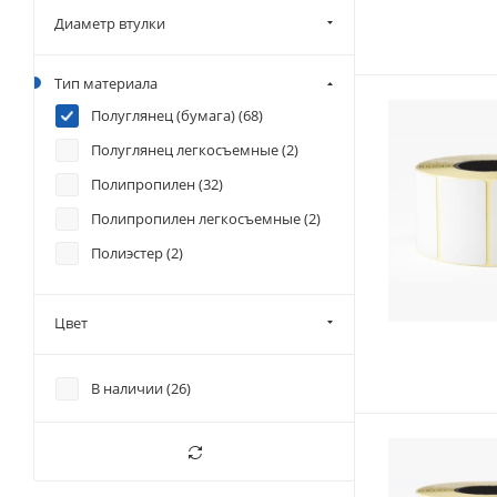
Диаметр втулки
Тип материала
Полуглянец (бумага) (
68
)
Полуглянец легкосъемные (
2
)
Полипропилен (
32
)
Полипропилен легкосъемные (
2
)
Полиэстер (
2
)
Цвет
В наличии (
26
)