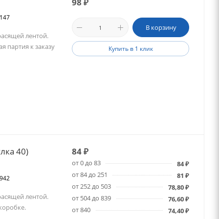
98
₽
5147
В корзину
расящей лентой.
ая партия к заказу
Купить в 1 клик
лка 40)
84
₽
от 0 до 83
84
₽
от 84 до 251
81
₽
2942
от 252 до 503
78,80
₽
расящей лентой.
от 504 до 839
76,60
₽
 коробке.
от 840
74,40
₽