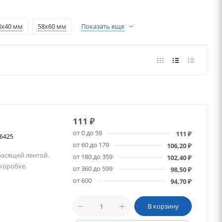
8х40 мм
58х60 мм
Показать еще
111
₽
от 0 до 59
111
₽
26425
от 60 до 179
106,20
₽
расящей лентой.
от 180 до 359
102,40
₽
 коробке.
от 360 до 599
98,50
₽
от 600
94,70
₽
В корзину