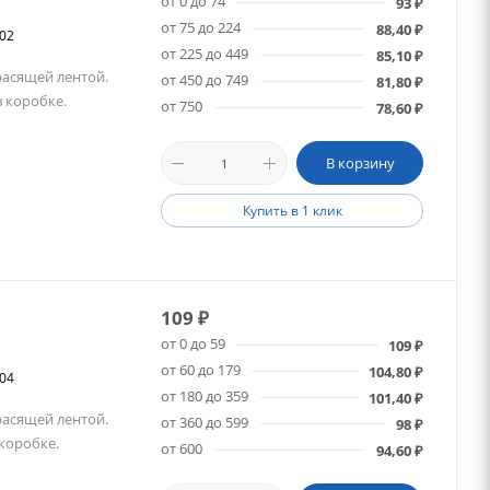
от 0 до 74
93
₽
от 75 до 224
88,40
₽
402
от 225 до 449
85,10
₽
расящей лентой.
от 450 до 749
81,80
₽
в коробке.
от 750
78,60
₽
В корзину
Купить в 1 клик
109
₽
от 0 до 59
109
₽
от 60 до 179
104,80
₽
004
от 180 до 359
101,40
₽
расящей лентой.
от 360 до 599
98
₽
 коробке.
от 600
94,60
₽