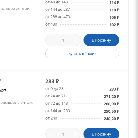
от 48 до 143
114
₽
расящей лентой.
от 144 до 287
110
₽
от 288 до 479
106
₽
от 480
102
₽
В корзину
Купить в 1 клик
f
283
₽
от 0 до 23
283
₽
6427
от 24 до 71
271,20
₽
красящей лентой.
от 72 до 143
260,90
₽
от 144 до 239
250,50
₽
от 240
240,20
₽
В корзину