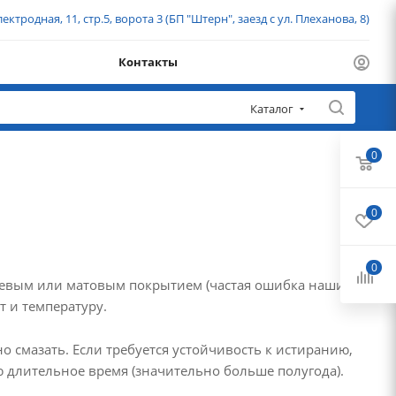
ектродная, 11, стр.5, ворота 3 (БП "Штерн", заезд с ул. Плеханова, 8)
Контакты
Каталог
0
0
0
янцевым или матовым покрытием (частая ошибка наших
т и температуру.
но смазать. Если требуется устойчивость к истиранию,
ю длительное время (значительно больше полугода).