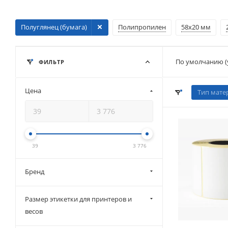
Полуглянец (бумага)
Полипропилен
58х20 мм
По умолчанию (
ФИЛЬТР
Цена
Тип мате
39
3 776
Бренд
Размер этикетки для принтеров и
весов