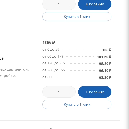
В корзину
Купить в 1 клик
106
₽
от 0 до 59
106
₽
от 60 до 179
101,60
₽
839
от 180 до 359
98,80
₽
расящей лентой.
от 360 до 599
96,10
₽
 коробке.
от 600
93,30
₽
В корзину
Купить в 1 клик