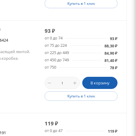
Купить в 1 клик
f
93
₽
от 0 до 74
93
₽
26424
от 75 до 224
88,30
₽
расящей лентой.
от 225 до 449
84,90
₽
в коробке.
от 450 до 749
81,40
₽
от 750
78
₽
В корзину
Купить в 1 клик
119
₽
от 0 до 47
119
₽
8191