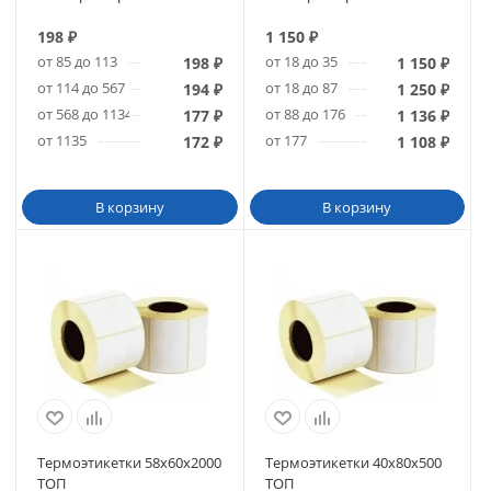
198
₽
1 150
₽
от 85 до 113
от 18 до 35
198
₽
1 150
₽
от 114 до 567
от 18 до 87
194
₽
1 250
₽
от 568 до 1134
от 88 до 176
177
₽
1 136
₽
от 1135
от 177
172
₽
1 108
₽
В корзину
В корзину
Термоэтикетки 58х60х2000
Термоэтикетки 40х80х500
ТОП
ТОП