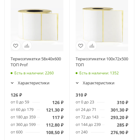
Термоэтикетки 58х40х600
Термоэтикетки 100х72х500
ТОП Prof
ТОП
Есть в наличии
: 2260
Есть в наличии
: 1352
Характеристики
Характеристики
126
₽
310
₽
от 0 до 59
от 0 до 23
126
₽
310
₽
от 60 до 179
от 24 до 71
121,30
₽
301,30
₽
от 180 до 359
от 72 до 143
117
₽
293,20
₽
от 360 до 599
от 144 до 239
112,80
₽
285
₽
от 600
от 240
108,50
₽
276,90
₽