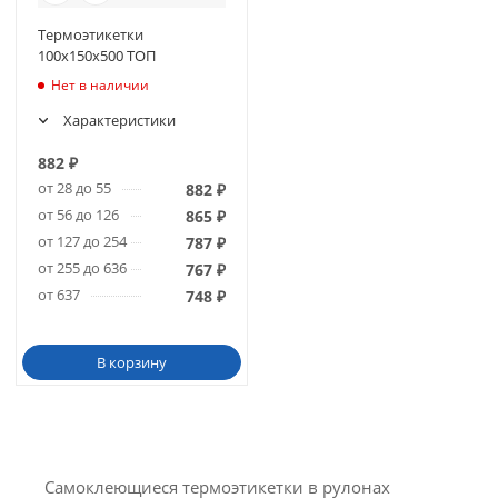
Термоэтикетки
100х150х500 ТОП
Нет в наличии
Характеристики
882
₽
от 28 до 55
882
₽
от 56 до 126
865
₽
от 127 до 254
787
₽
от 255 до 636
767
₽
от 637
748
₽
В корзину
Самоклеющиеся термоэтикетки в рулонах