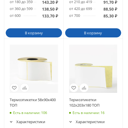
от 180 до 359
от 210 до 419
143,20
₽
91,70
₽
от 360 до 599
от 420 до 699
138,50
₽
88,50
₽
от 600
от 700
133,70
₽
85,30
₽
В корзину
В корзину
Термоэтикетки 58х90х400
Термоэтикетки
ТОП
102х203х180 ТОП
Есть в наличии
: 106
Есть в наличии
: 16
Характеристики
Характеристики