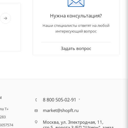
Нужна консультация?
Наши специалисты ответят на любой
интересующий вопрос
Задать вопрос
Ы
8 800 505-02-91
а Т»
market@shopft.ru
283
Москва, ул. Электродная, 11,
6057574
стр.5, ворота 3 (БП "Штерн", заезд