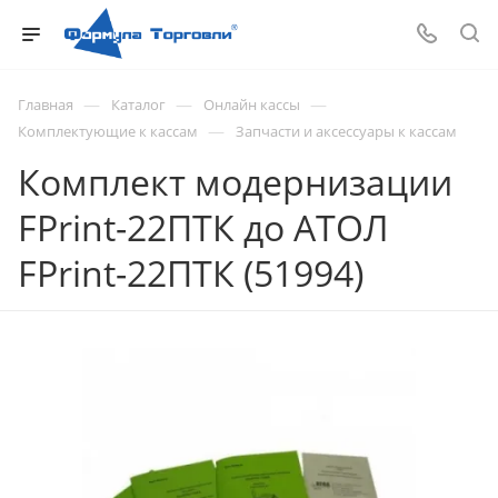
—
—
—
Главная
Каталог
Онлайн кассы
—
Комплектующие к кассам
Запчасти и аксессуары к кассам
Комплект модернизации
FPrint-22ПТК до АТОЛ
FPrint-22ПТК (51994)