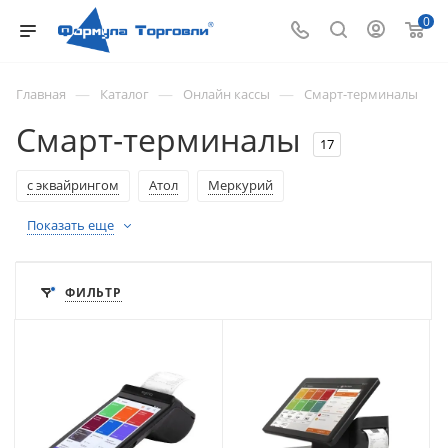
0
—
—
—
Главная
Каталог
Онлайн кассы
Смарт-терминалы
Смарт-терминалы
17
с эквайрингом
Атол
Меркурий
Показать еще
ФИЛЬТР