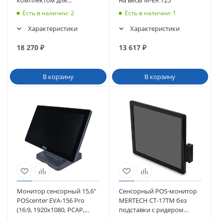
сенсорного моноблока
Есть в наличии
: 2
Есть в наличии
: 1
POScenter POS101-15"/17"
Характеристики
Характеристики
18 270
₽
13 617
₽
В корзину
В корзину
Монитор сенсорный 15,6"
Сенсорный POS-монитор
POScenter EVA-156 Pro
MERTECH CT-17TM без
(16:9, 1920х1080, PCAP,
подставки с ридером
VGA, HDMI, без MSR) (3568)
магнитных карт