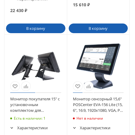
15 610
₽
22 430
₽
В корзину
В корзину
Монитор покупателя 15" с
Монитор сенсорный 15,6"
установочным
POSCenter EVA-156 Lite (15,
комплектом для
6", 16:9, 1920х1080, VGA, P-
сенсорного моноблока
CAP, без MSR) (5157)
Есть в наличии
: 1
Нет в наличии
POScenter POS90/POS90ES
Характеристики
Характеристики