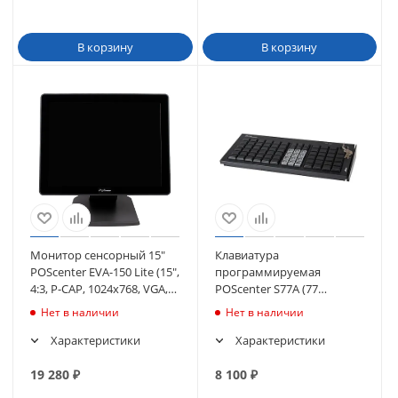
В корзину
В корзину
Монитор сенсорный 15"
Клавиатура
POScenter EVA-150 Lite (15",
программируемая
4:3, P-CAP, 1024х768, VGA,
POScenter S77A (77
USB) (3056)
клавиш, MSR, ключ, USB),
Нет в наличии
Нет в наличии
черная
Характеристики
Характеристики
19 280
₽
8 100
₽