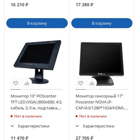
16 210
₽
17 280
₽
В корзину
В корзину
Монитор 10" POScenter
Монитор сенсорный 17"
TFT LED (VGA) (800х600, 4:3,
Poscenter NOVA (P-
кабель 3, 0 м, подставка,
CAP/4:3/1280*1024/HDMI,
черный) (736335)
VGA, USB, Audio out),
Нет в наличии
Нет в наличии
черный (2457)
Характеристики
Характеристики
11 470
₽
27 705
₽