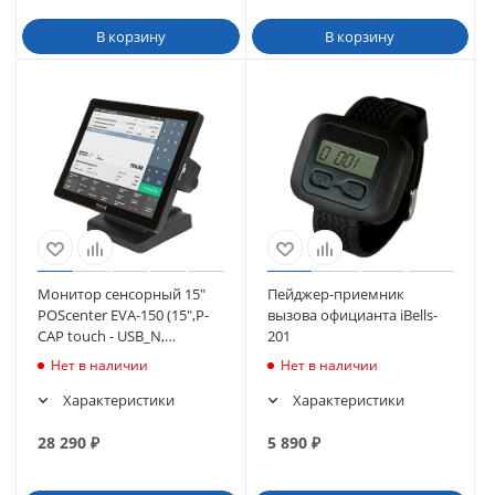
В корзину
В корзину
Монитор сенсорный 15"
Пейджер-приемник
POScenter EVA-150 (15",P-
вызова официанта iBells-
CAP touch - USB_N,
201
MSR_JPOS, 3м каб.) черный
Нет в наличии
Нет в наличии
(711)
Характеристики
Характеристики
28 290
₽
5 890
₽