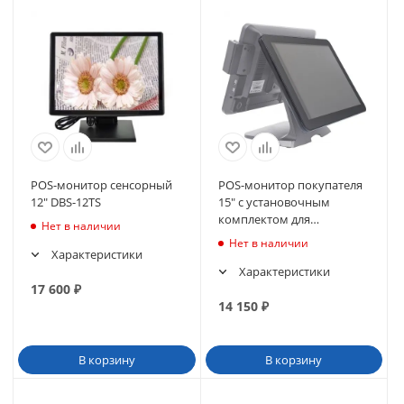
POS-монитор сенсорный
POS-монитор покупателя
12" DBS-12TS
15" с установочным
комплектом для
Нет в наличии
сенсорного моноблока
Нет в наличии
POScenter POS100
Характеристики
Характеристики
17 600
₽
14 150
₽
В корзину
В корзину