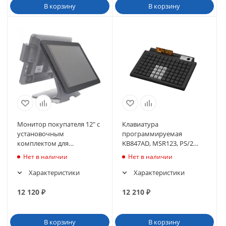
В корзину
В корзину
Монитор покупателя 12" с
Клавиатура
установочным
программируемая
комплектом для
KB847AD, MSR123, PS/2
сенсорного моноблока
(черный)
Нет в наличии
Нет в наличии
POScenter POS200
Характеристики
Характеристики
12 120
₽
12 210
₽
В корзину
В корзину