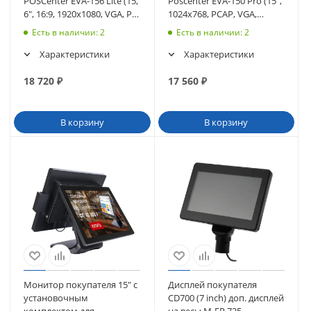
POSCenter EVA-156 Lite (15,
Poscenter EVA-150 Pro (15",
6", 16:9, 1920х1080, VGA, P-
1024х768, PCAP, VGA,
CAP, MSR) (5156)
HDMI, без MSR) (3567)
Есть в наличии
: 2
Есть в наличии
: 2
Характеристики
Характеристики
18 720
₽
17 560
₽
В корзину
В корзину
Монитор покупателя 15" с
Дисплей покупателя
установочным
CD700 (7 inch) доп. дисплей
комплектом для
на весы M-ER 725