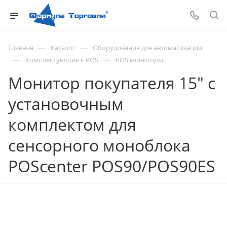
—
—
Главная
Каталог
Оборудование для автоматизации
—
—
Комплектующие к POS
POS мониторы
Монитор покупателя 15" с
установочным
комплектом для
сенсорного моноблока
POScenter POS90/POS90ES