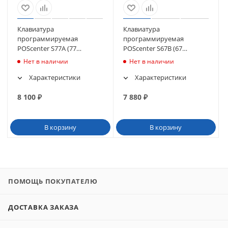
Клавиатура
Клавиатура
программируемая
программируемая
POScenter S77A (77
POScenter S67B (67
клавиш, MSR, ключ, USB),
клавиш, MSR, ключ, USB),
Нет в наличии
Нет в наличии
черная
черная. (126060)
Характеристики
Характеристики
8 100
₽
7 880
₽
В корзину
В корзину
ПОМОЩЬ ПОКУПАТЕЛЮ
ДОСТАВКА ЗАКАЗА