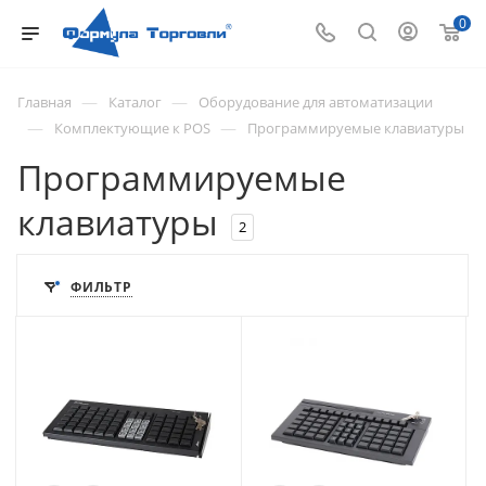
0
—
—
Главная
Каталог
Оборудование для автоматизации
—
—
Комплектующие к POS
Программируемые клавиатуры
Программируемые
клавиатуры
2
ФИЛЬТР