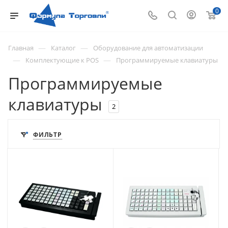
0
—
—
Главная
Каталог
Оборудование для автоматизации
—
—
Комплектующие к POS
Программируемые клавиатуры
Программируемые
клавиатуры
2
ФИЛЬТР