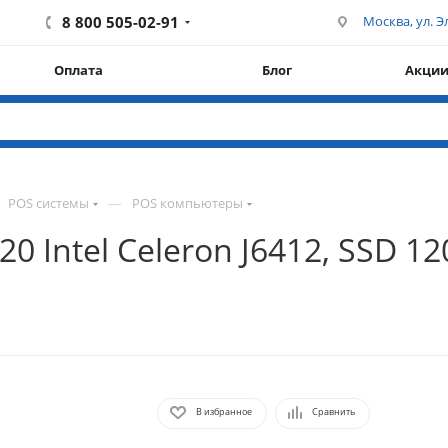
8 800 505-02-91
Москва, ул. Эл
Оплата
Блог
Акци
—
POS системы
POS компьютеры
Intel Celeron J6412, SSD 120
В избранное
Сравнить