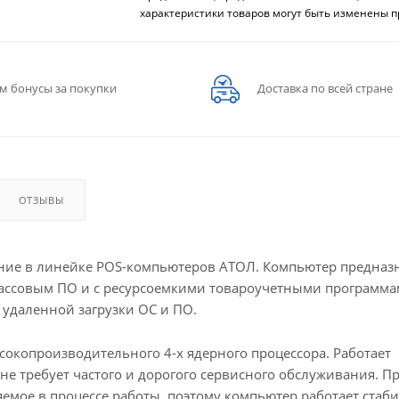
характеристики товаров могут быть изменены п
м бонусы за покупки
Доставка по всей стране
ОТЗЫВЫ
ие в линейке POS-компьютеров АТОЛ. Компьютер предназ
 кассовым ПО и с ресурсоемкими товароучетными программа
удаленной загрузки ОС и ПО.
сокопроизводительного 4-х ядерного процессора. Работает
 не требует частого и дорогого сервисного обслуживания. 
емое в процессе работы, поэтому компьютер работает стаб