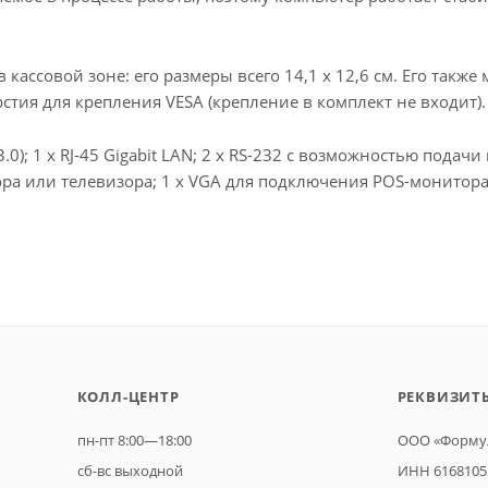
кассовой зоне: его размеры всего 14,1 х 12,6 см. Его также
рстия для крепления VESA (крепление в комплект не входит).
.0); 1 х RJ-45 Gigabit LAN; 2 х RS-232 с возможностью подачи
ра или телевизора; 1 x VGA для подключения POS-монитора; 
КОЛЛ-ЦЕНТР
РЕКВИЗИТ
пн-пт 8:00—18:00
ООО «Формул
сб-вс выходной
ИНН 6168105