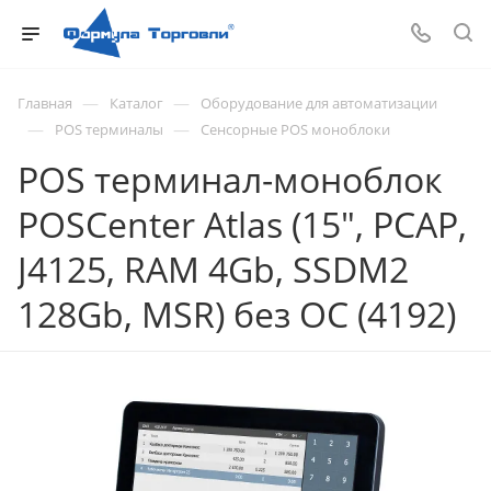
—
—
Главная
Каталог
Оборудование для автоматизации
—
—
POS терминалы
Сенсорные POS моноблоки
POS терминал-моноблок
POSCenter Atlas (15", PCAP,
J4125, RAM 4Gb, SSDM2
128Gb, MSR) без ОС (4192)