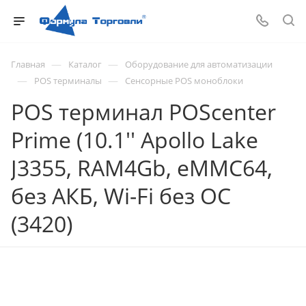
—
—
Главная
Каталог
Оборудование для автоматизации
—
—
POS терминалы
Сенсорные POS моноблоки
POS терминал POScenter
Prime (10.1'' Apollo Lake
J3355, RAM4Gb, eMMC64,
без АКБ, Wi-Fi без ОС
(3420)