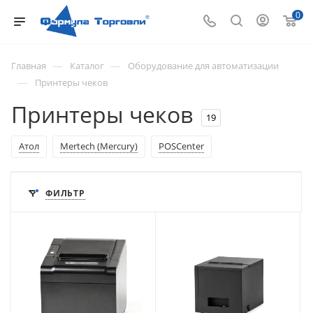
0
—
—
Главная
Каталог
Оборудование для автоматизации
—
Принтеры чеков
Принтеры чеков
19
Атол
Mertech (Mercury)
POSCenter
ФИЛЬТР