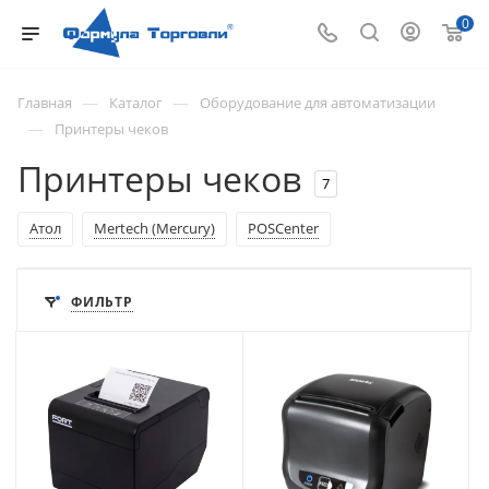
0
—
—
Главная
Каталог
Оборудование для автоматизации
—
Принтеры чеков
Принтеры чеков
7
Атол
Mertech (Mercury)
POSCenter
ФИЛЬТР