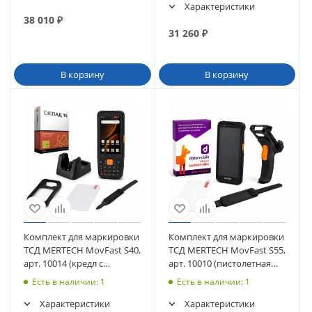
Характеристики
38 010
₽
31 260
₽
В корзину
В корзину
Комплект для маркировки
Комплект для маркировки
ТСД MERTECH MovFast S40,
ТСД MERTECH MovFast S55,
арт. 10014 (кредл с
арт. 10010 (пистолетная
передачей, чехол, стекло,
рукоятка, чехол, стекло,
Есть в наличии
: 1
Есть в наличии
: 1
ремешок) + ПО Клеверенс
ремешок) + ПО DataMobile
Характеристики
Характеристики