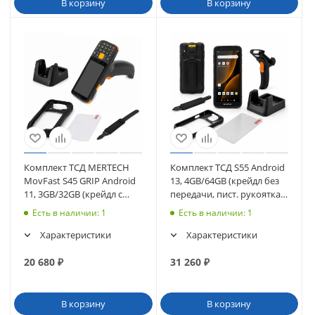
В корзину
В корзину
Комплект ТСД MERTECH
Комплект ТСД S55 Android
MovFast S45 GRIP Android
13, 4GB/64GB (крейдл без
11, 3GB/32GB (крейдл с
передачи, пист. рукоятка,
перед., чехол, стекло,
чехол, стекло, ремешок)
Есть в наличии
: 1
Есть в наличии
: 1
ремешок)
Характеристики
Характеристики
20 680
₽
31 260
₽
В корзину
В корзину