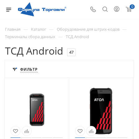
0
—
—
—
Главная
Каталог
Оборудование для штрих-кодов
—
Терминалы сбора данных
ТСД Android
ТСД Android
47
ФИЛЬТР