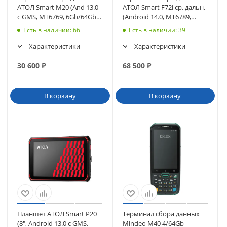
АТОЛ Smart M20 (And 13.0
АТОЛ Smart F72i ср. дальн.
с GMS, MT6769, 6Gb/64Gb,
(Android 14.0, MT6789,
Wi-Fi, BT, NFC) (63256)
4/64Gb, SE4770 (38кл)
Есть в наличии
: 66
Есть в наличии
: 39
(63349
Характеристики
Характеристики
30 600
₽
68 500
₽
В корзину
В корзину
Планшет АТОЛ Smart P20
Терминал сбора данных
(8", Android 13.0 с GMS,
Mindeo M40 4/64Gb