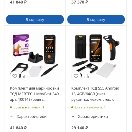
41 840
₽
37 370
₽
В корзину
В корзину
Комплект для маркировки
Комплект ТСД S55 Android
ТСД MERTECH MovFast S40,
13, 4GB/64GB (пист.
арт. 10014 (кредл с
рукоятка, чехол, стекло,
передачей, чехол, стекло,
ремешок)
Есть в наличии
: 1
Есть в наличии
: 1
ремешок) + ПО DataMobile
Характеристики
Характеристики
41 840
₽
29 140
₽