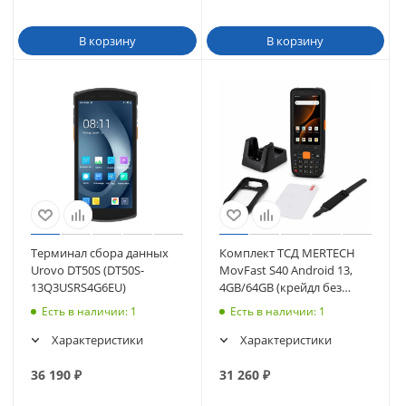
В корзину
В корзину
Терминал сбора данных
Комплект ТСД MERTECH
Urovo DT50S (DT50S-
MovFast S40 Android 13,
13Q3USRS4G6EU)
4GB/64GB (крейдл без
передачи, чехол, стекло,
Есть в наличии
: 1
Есть в наличии
: 1
ремешок)
Характеристики
Характеристики
36 190
₽
31 260
₽