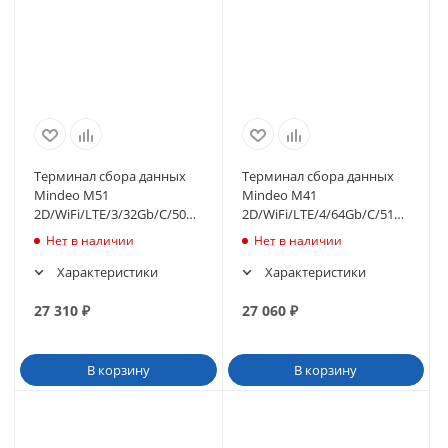
Терминал сбора данных
Терминал сбора данных
Mindeo M51
Mindeo M41
2D/WiFi/LTE/3/32Gb/C/5000mAh/USB/EU
2D/WiFi/LTE/4/64Gb/C/5100mAh/
(M51TE332D0130C0
(M41TE464D0130C0
Нет в наличии
Нет в наличии
Характеристики
Характеристики
27 310
₽
27 060
₽
В корзину
В корзину