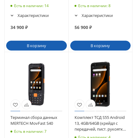
N6602-W2, Wi-Fi, BT (65753)
Newland N1 (47кл) (63347)
Есть в наличии
: 14
Есть в наличии
: 8
Характеристики
Характеристики
34 900
₽
56 900
₽
В корзину
В корзину
Терминал сбора данных
Комплект ТСД S55 Android
MERTECH MovFast S40
13, 4GB/64GB (крейдл с
передачей, пист. рукоятка,
Есть в наличии
: 7
чехол, стекло, ремешок)
Есть в наличии
: 4