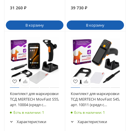
31 260
₽
39 730
₽
В корзину
В корзину
Комплект для маркировки
Комплект для маркировки
ТСД MERTECH MovFast S55,
ТСД MERTECH MovFast S45,
арт. 10004 (кредл с
арт. 10011 (кредл с
передачей, пистолетная
передачей, чехол, стекло,
Есть в наличии
: 1
Есть в наличии
: 1
рукоятка, чехол, стекло,
ремешок) + ПО DataMobile
ремешок) + ПО DataMobile
Характеристики
Характеристики