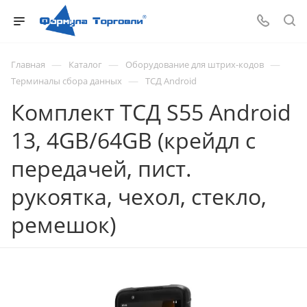
—
—
—
Главная
Каталог
Оборудование для штрих-кодов
—
Терминалы сбора данных
ТСД Android
Комплект ТСД S55 Android
13, 4GB/64GB (крейдл с
передачей, пист.
рукоятка, чехол, стекло,
ремешок)