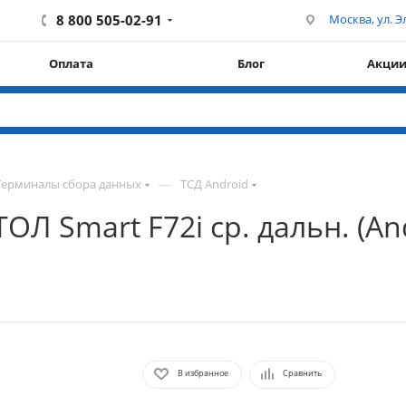
8 800 505-02-91
Москва, ул. Эл
Оплата
Блог
Акци
—
Терминалы сбора данных
ТСД Android
Л Smart F72i ср. дальн. (And
В избранное
Сравнить