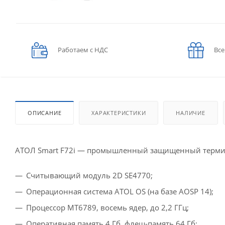
Работаем с НДС
Все
ОПИСАНИЕ
ХАРАКТЕРИСТИКИ
НАЛИЧИЕ
АТОЛ Smart F72i — промышленный защищенный термин
Считывающий модуль 2D SE4770;
Операционная система ATOL OS (на базе AOSP 14);
Процессор MT6789, восемь ядер, до 2,2 ГГц;
Оперативная память 4 Гб, флеш-память 64 Гб;