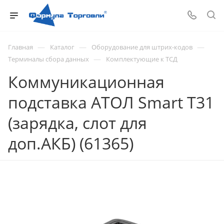
—
—
—
Главная
Каталог
Оборудование для штрих-кодов
—
Терминалы сбора данных
Комплектующие к ТСД
Коммуникационная
подставка АТОЛ Smart T31
(зарядка, слот для
доп.АКБ) (61365)