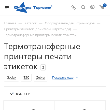
0
—
—
—
Главная
Каталог
Оборудование для штрих-кодов
—
Принтеры этикеток (принтеры штрих-кода)
Термотрансферные принтеры печати этикеток
Термотрансферные
принтеры печати
этикеток
2
Godex
TSC
Zebra
Показать еще
ФИЛЬТР