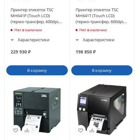
Принтер этикеток TSC
Принтер этикеток TSC
MH641P (Touch LCD)
MH641T (Touch LCD)
(термо-трансфер, 600dpi,
(термо-трансфер, 600dpi,
SU/ Ethernet/USB Host,
SU + Ethernet + USB Host +
Нет в наличии
Нет в наличии
отделитель)
RTC)
Характеристики
Характеристики
229 930
₽
198 850
₽
В корзину
В корзину