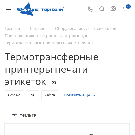
0
—
—
—
Главная
Каталог
Оборудование для штрих-кодов
—
Принтеры этикеток (принтеры штрих-кода)
Термотрансферные принтеры печати этикеток
Термотрансферные
принтеры печати
этикеток
23
Godex
TSC
Zebra
Показать еще
ФИЛЬТР