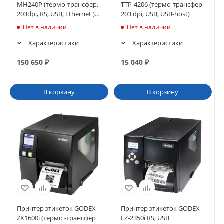
MH240P (термо-трансфер,
TTP-4206 (термо-трансфер
203dpi, RS, USB, Ethernet )
203 dpi, USB, USB-host)
внутр.смотчик
Нет в наличии
Нет в наличии
Характеристики
Характеристики
150 650
₽
15 040
₽
В корзину
В корзину
Принтер этикеток GODEX
Принтер этикеток GODEX
ZX1600i (термо -трансфер
EZ-2350i RS, USB