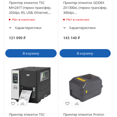
Принтер этикеток TSC
Принтер этикеток GODEX
MH241T (термо-трансфер,
ZX1300xi, (термо-трансфер,
203dpi, RS, USB, Ethernet,
300dpi,
Wi-Fi)
RS232/USB/TCPIP/USB
Нет в наличии
Нет в наличии
HOST)
Характеристики
Характеристики
121 090
₽
143 140
₽
В корзину
В корзину
Принтер этикеток TSC
Принтер этикеток Proton