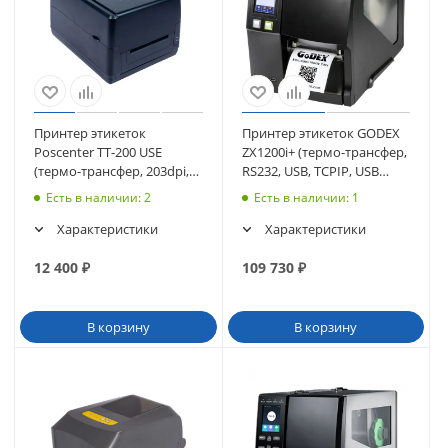
Принтер этикеток
Принтер этикеток GODEX
Poscenter TT-200 USE
ZX1200i+ (термо-трансфер,
(термо-трансфер, 203dpi,
RS232, USB, TCPIP, USB
USB+Serial+Ethernet)
HOST) (011-Z2i072-A00)
Есть в наличии
: 2
Есть в наличии
: 1
черный (3347)
Характеристики
Характеристики
12 400
₽
109 730
₽
В корзину
В корзину