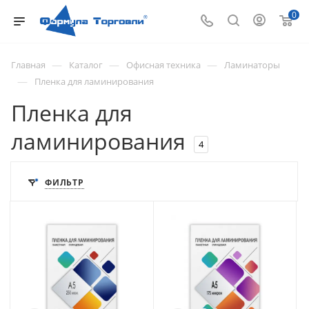
0
—
—
—
Главная
Каталог
Офисная техника
Ламинаторы
—
Пленка для ламинирования
Пленка для
ламинирования
4
ФИЛЬТР