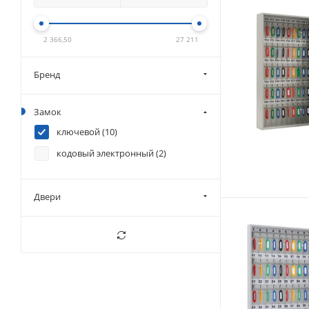
2 366,50
27 211
Бренд
Замок
ключевой (
10
)
кодовый электронный (
2
)
Двери