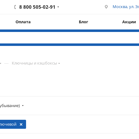
8 800 505-02-91
Москва, ул. Эл
Оплата
Блог
Акции
—
Ключницы и кэшбоксы
убывание)
лючевой