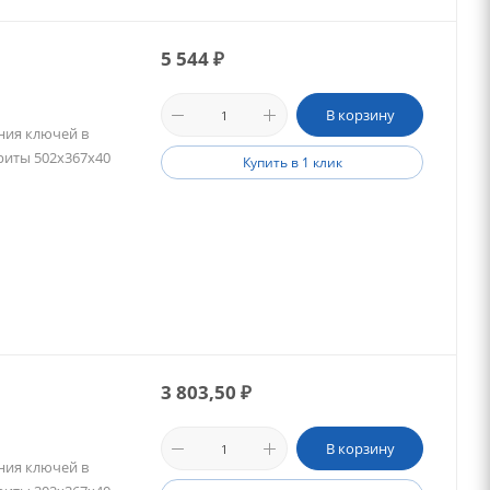
5 544
₽
В корзину
ния ключей в
ариты 502х367х40
Купить в 1 клик
3 803,50
₽
В корзину
ния ключей в