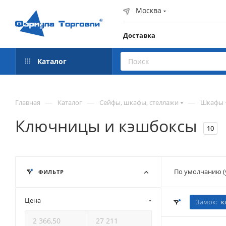
Москва
Доставка
Каталог
—
—
—
Главная
Каталог
Сейфы, шкафы, стеллажи
Шкафы
Ключницы и кэшбоксы
10
По умолчанию (
ФИЛЬТР
Цена
Замок:
к