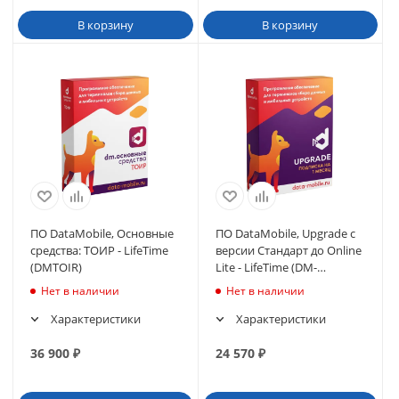
В корзину
В корзину
ПО DataMobile, Основные
ПО DataMobile, Upgrade с
средства: ТОИР - LifeTime
версии Стандарт до Online
(DMTOIR)
Lite - LifeTime (DM-
>DMOnlineLite)
Нет в наличии
Нет в наличии
Характеристики
Характеристики
36 900
₽
24 570
₽