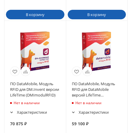
В корзину
В корзину
ПО DataMobile, Mодуль
ПО DataMobile, Mодуль
RFID для DM.Invent версии
RFID для DataMobile
LifeTime (DMImodulRFID)
версий LifeTime
(DMmodulRFID)
Нет в наличии
Нет в наличии
Характеристики
Характеристики
70 875
₽
59 100
₽