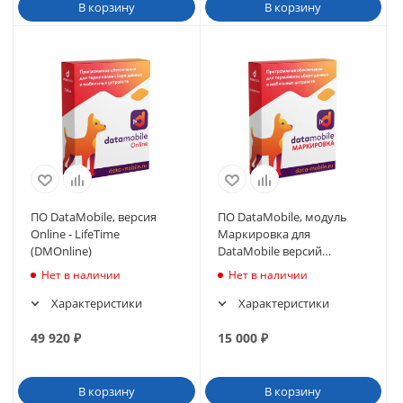
В корзину
В корзину
ПО DataMobile, версия
ПО DataMobile, модуль
Online - LifeTime
Маркировка для
(DMOnline)
DataMobile версий
LifeTime (DMmodulMark)
Нет в наличии
Нет в наличии
Характеристики
Характеристики
49 920
₽
15 000
₽
В корзину
В корзину