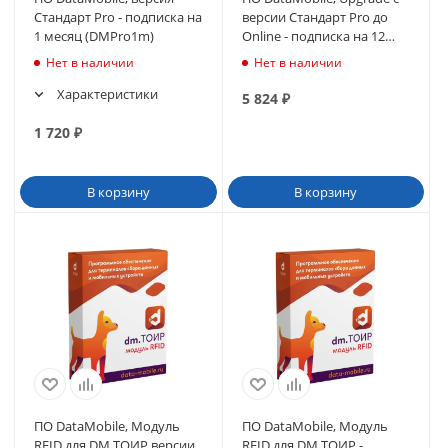
Стандарт Pro - подписка на
версии Стандарт Pro до
1 месяц (DMPro1m)
Online - подписка на 12
месяцев (DMPro-
Нет в наличии
Нет в наличии
>DMOnline12m)
Характеристики
5 824
₽
1 720
₽
В корзину
В корзину
ПО DataMobile, Модуль
ПО DataMobile, Модуль
RFID для DM.ТОИР версии
RFID для DM.ТОИР -