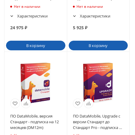
(DMTOIRmodulRFID12m)
(DMTOIRmodulRFID1m)
Нет в наличии
Нет в наличии
Характеристики
Характеристики
24 975
₽
5 925
₽
В корзину
В корзину
ПО DataMobile, версия
ПО DataMobile, Upgrade с
Стандарт - подписка на 12
версии Стандарт до
месяцев (DM12m)
Стандарт Pro - подписка на
12 месяцев (DM-