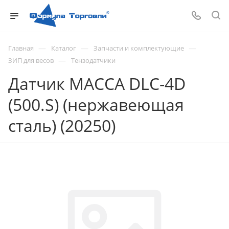
—
—
—
Главная
Каталог
Запчасти и комплектующие
—
ЗИП для весов
Тензодатчики
Датчик МАССА DLC-4D
(500.S) (нержавеющая
сталь) (20250)