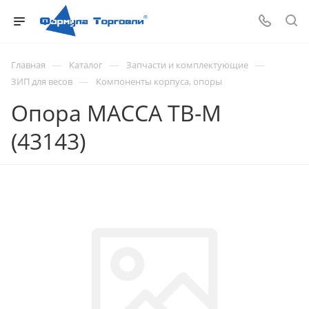
—
—
—
Главная
Каталог
Запчасти и комплектующие
—
ЗИП для весов
Компоненты корпуса, опоры
Опора МАССА ТВ-М
(43143)