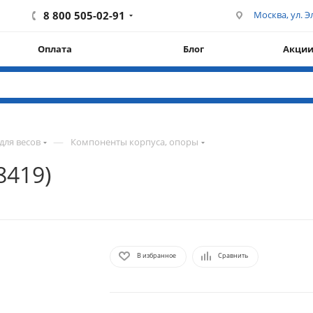
8 800 505-02-91
Москва, ул. Эл
Оплата
Блог
Акци
—
для весов
Компоненты корпуса, опоры
8419)
В избранное
Сравнить