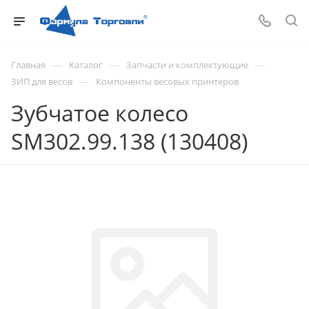
—
—
—
Главная
Каталог
Запчасти и комплектующие
—
ЗИП для весов
Компоненты весовых принтеров
Зубчатое колесо
SM302.99.138 (130408)