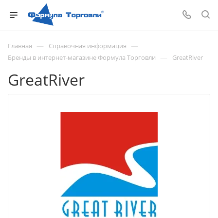
—
—
Главная
Справочная информация
—
Бренды в интернет-магазине Формула Торговли
GreatRiver
GreatRiver