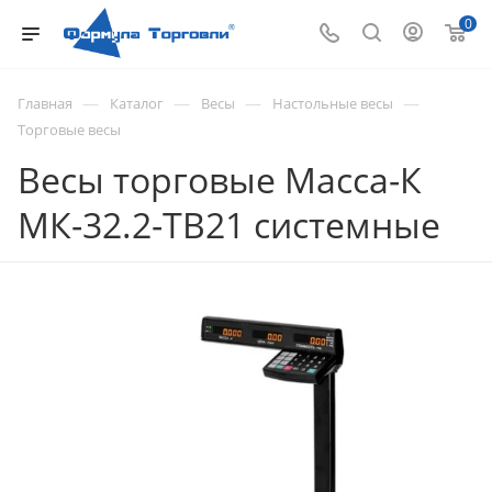
0
—
—
—
—
Главная
Каталог
Весы
Настольные весы
Торговые весы
Весы торговые Масса-К
МК-32.2-ТВ21 системные