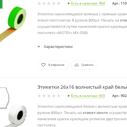
Есть в наличии
: 904
Арт.: 11
Этикетки самоклеящиеся зеленые с прямым краем
этикет-пистолетов. В рулоне 800шт. Печать на
эти
осуществляется путем нанесения краски красящи
пистолета «MOTEX» МХ-5500.
Характеристики
В избранное
Сравнить
Этикетки 26х16 волнистый край белые
Есть в наличии
: 693
Арт.: 90
Этикетки самоклеящиеся белые с волнистым крае
рулоне 800шт. Печать на
этикет-ленте
осуществл
нанесения краски красящим роликом двустрочног
пистолета.