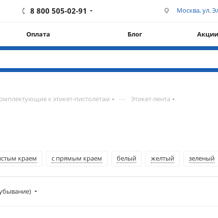
8 800 505-02-91
Москва, ул. Эл
Оплата
Блог
Акци
—
омплектующие к этикет-пистолетам
Этикет-лента
истым краем
с прямым краем
белый
желтый
зеленый
убывание)