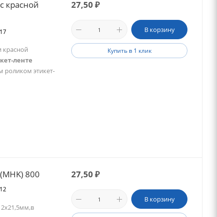
с красной
27,50
₽
В корзину
017
и красной
Купить в 1 клик
кет-ленте
м роликом этикет-
 (MHK) 800
27,50
₽
912
В корзину
2х21,5мм,в