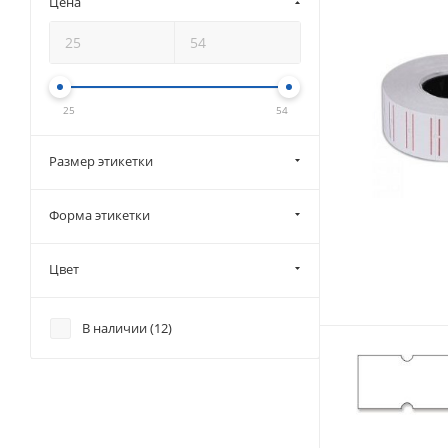
Цена
25
54
Размер этикетки
Форма этикетки
Цвет
В наличии (
12
)