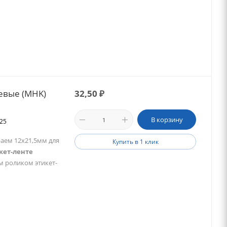
евые (MHK)
32,50
₽
В корзину
025
аем 12х21,5мм для
Купить в 1 клик
кет-ленте
м роликом этикет-