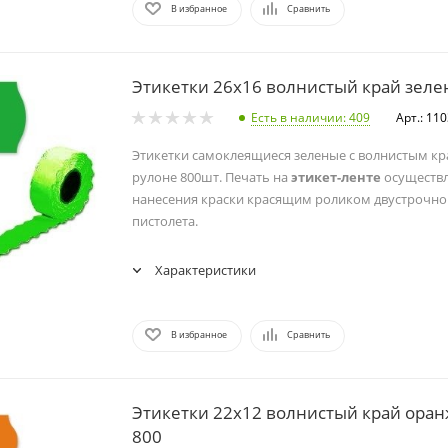
В избранное
Сравнить
Этикетки 26х16 волнистый край зелен
Есть в наличии
: 409
Арт.: 11
Этикетки самоклеящиеся зеленые с волнистым кр
рулоне 800шт. Печать на
этикет-ленте
осуществл
нанесения краски красящим роликом двустрочног
пистолета.
Характеристики
В избранное
Сравнить
Этикетки 22х12 волнистый край оран
800