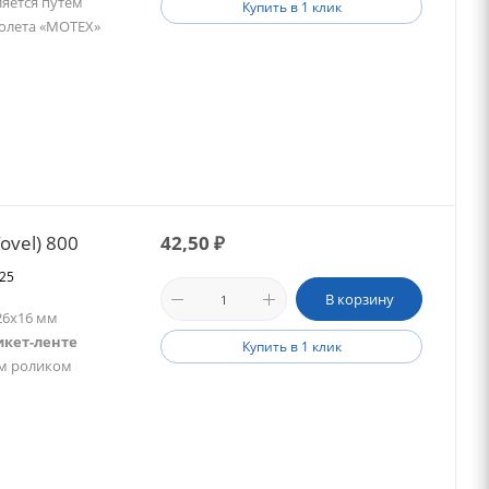
яется путем
Купить в 1 клик
толета «MOTEX»
ovel) 800
42,50
₽
025
В корзину
26х16 мм
икет-ленте
Купить в 1 клик
им роликом