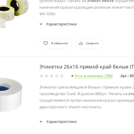
рулоне 800шт. Печать на
этикет-ленте
осуществл
нанесения краски красящим роликом этикет-пис
МХ-5500.
Характеристики
В избранное
Сравнить
Этикетки 26х16 прямой край белые (T
Есть в наличии
: 2382
Арт.: 9
Этикетки самоклеящиеся белые с прямым краем 
производства Tovel. В рулоне 800шт. Печать на
эт
осуществляется путем нанесения краски красящ
двухстрочного этикет-пистолета..
Характеристики