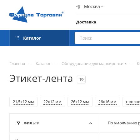
Москва
Доставка
Каталог
—
—
—
Главная
Каталог
Оборудование для маркировки
К
Этикет-лента
19
21,5x12 мм
22x12 мм
26x12 мм
26x16 мм
с волн
По умолчанию (
ФИЛЬТР