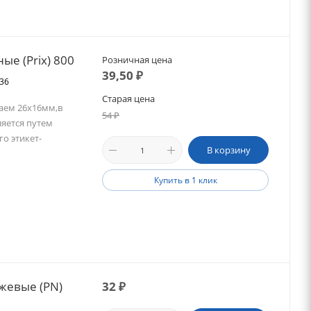
ые (Prix) 800
Розничная цена
39,50
₽
036
Старая цена
аем 26х16мм,в
54
₽
яется путем
о этикет-
В корзину
Купить в 1 клик
жевые (PN)
32
₽