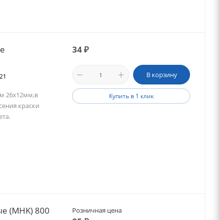
ые
34
₽
В корзину
021
м 26х12мм,в
Купить в 1 клик
сения краски
та.
ые (MHK) 800
Розничная цена