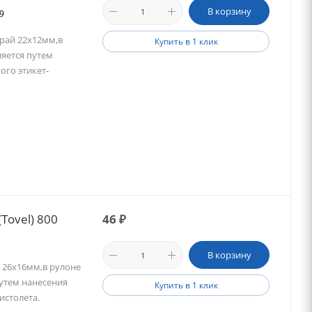
В корзину
29
рай 22х12мм,в
Купить в 1 клик
яется путем
го этикет-
Tovel) 800
46
₽
В корзину
 26х16мм,в рулоне
утем нанесения
Купить в 1 клик
истолета.