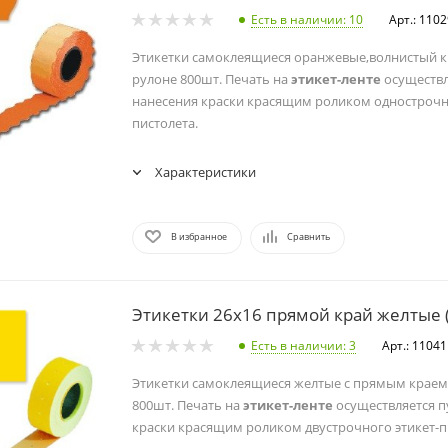
Есть в наличии
: 10
Арт.: 110
Этикетки самоклеящиеся оранжевые,волнистый к
рулоне 800шт. Печать на
этикет-ленте
осуществл
нанесения краски красящим роликом однострочно
пистолета.
Характеристики
В избранное
Сравнить
Этикетки 26х16 прямой край желтые (
Есть в наличии
: 3
Арт.: 11041
Этикетки самоклеящиеся желтые с прямым краем
800шт. Печать на
этикет-ленте
осуществляется п
краски красящим роликом двустрочного этикет-п