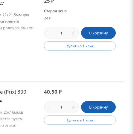
25
₽
027
Старая цена
 12х21,5мм для
34
₽
кет-ленте
м роликом этикет-
В корзину
Купить в 1 клик
 (Prix) 800
40,50
₽
24
В корзину
м 26х16мм,в
яется путем
Купить в 1 клик
о этикет-