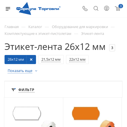
0
—
—
—
Главная
Каталог
Оборудование для маркировки
—
Комплектующие к этикет-пистолетам
Этикет-лента
Этикет-лента 26x12 мм
3
26x12 мм
21,5x12 мм
22x12 мм
Показать еще
ФИЛЬТР