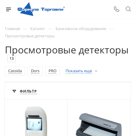
—
—
—
Главная
Каталог
Банковское оборудование
Просмотровые детекторы
Просмотровые детекторы
13
Cassida
Dors
PRO
Показать еще
ФИЛЬТР