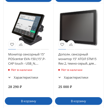
Монитор сенсорный 15"
Дополн. сенсорный
POScenter EVA-150 (15",P-
монитор 15" АТОЛ STM15
CAP touch - USB_N,
Rev.2, темно-серый, для
MSR_JPOS, 3м каб.) черный
терминала JAZZ 15/16
Нет в наличии
Нет в наличии
(711)
(57824)
Характеристики
Характеристики
28 290
₽
25 000
₽
В корзину
В корзину