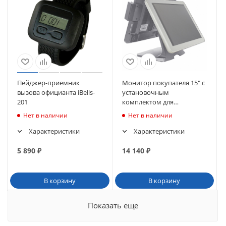
Пейджер-приемник
Монитор покупателя 15" с
вызова официанта iBells-
установочным
201
комплектом для
сенсорного моноблока
Нет в наличии
Нет в наличии
POScenter POS100, БЕЛЫЙ
Характеристики
Характеристики
5 890
₽
14 140
₽
В корзину
В корзину
Показать еще