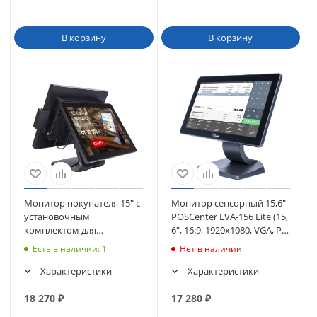
В корзину
В корзину
Монитор покупателя 15" с
Монитор сенсорный 15,6"
установочным
POSCenter EVA-156 Lite (15,
комплектом для
6", 16:9, 1920х1080, VGA, P-
сенсорного моноблока
CAP, без MSR) (5157)
Есть в наличии
: 1
Нет в наличии
POScenter POS101-15"/17"
Характеристики
Характеристики
18 270
₽
17 280
₽