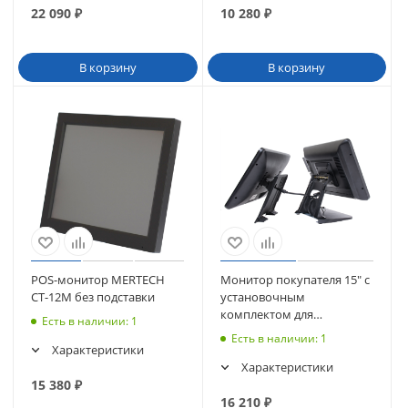
22 090
₽
10 280
₽
В корзину
В корзину
POS-монитор MERTECH
Монитор покупателя 15" с
CT-12M без подставки
установочным
комплектом для
Есть в наличии
: 1
сенсорного моноблока
Есть в наличии
: 1
POScenter POS90/POS90ES
Характеристики
Характеристики
15 380
₽
16 210
₽