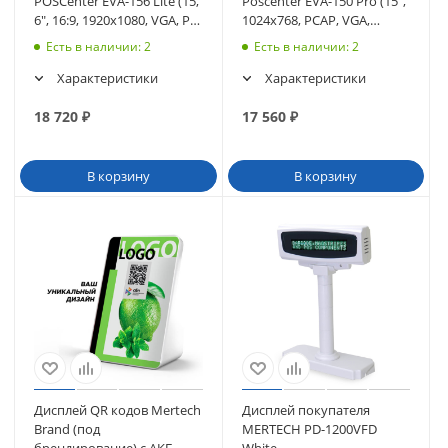
POSCenter EVA-156 Lite (15,
Poscenter EVA-150 Pro (15",
6", 16:9, 1920х1080, VGA, P-
1024х768, PCAP, VGA,
CAP, MSR) (5156)
HDMI, без MSR) (3567)
Есть в наличии
: 2
Есть в наличии
: 2
Характеристики
Характеристики
18 720
₽
17 560
₽
В корзину
В корзину
Дисплей QR кодов Mertech
Дисплей покупателя
Brand (под
MERTECH PD-1200VFD
брендирование) с АКБ
White