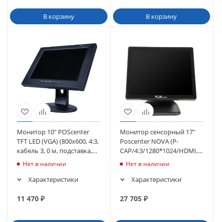
В корзину
В корзину
Монитор 10" POScenter
Монитор сенсорный 17"
TFT LED (VGA) (800х600, 4:3,
Poscenter NOVA (P-
кабель 3, 0 м, подставка,
CAP/4:3/1280*1024/HDMI,
черный) (736335)
VGA, USB, Audio out),
Нет в наличии
Нет в наличии
черный (2457)
Характеристики
Характеристики
11 470
₽
27 705
₽