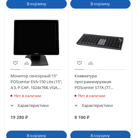
В корзину
В корзину
Монитор сенсорный 15"
Клавиатура
POScenter EVA-150 Lite (15",
программируемая
4:3, P-CAP, 1024х768, VGA,
POScenter S77A (77
USB) (3056)
клавиш, MSR, ключ, USB),
Нет в наличии
Нет в наличии
черная
Характеристики
Характеристики
19 280
₽
8 100
₽
В корзину
В корзину