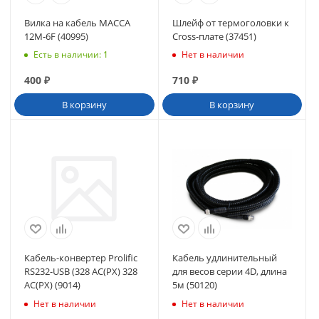
Вилка на кабель МАССА
Шлейф от термоголовки к
12М-6F (40995)
Cross-плате (37451)
Есть в наличии
: 1
Нет в наличии
400
₽
710
₽
В корзину
В корзину
Кабель-конвертер Prolific
Кабель удлинительный
RS232-USB (328 АС(РХ) 328
для весов серии 4D, длина
АС(РХ) (9014)
5м (50120)
Нет в наличии
Нет в наличии