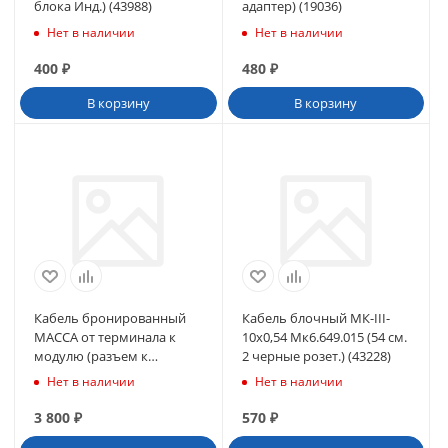
блока Инд.) (43988)
адаптер) (19036)
Нет в наличии
Нет в наличии
400
₽
480
₽
В корзину
В корзину
Кабель бронированный
Кабель блочный МК-III-
МАССА от терминала к
10x0,54 Мк6.649.015 (54 см.
модулю (разъем к
2 черные розет.) (43228)
терминалу XLR 5P) (50119)
Нет в наличии
Нет в наличии
3 800
₽
570
₽