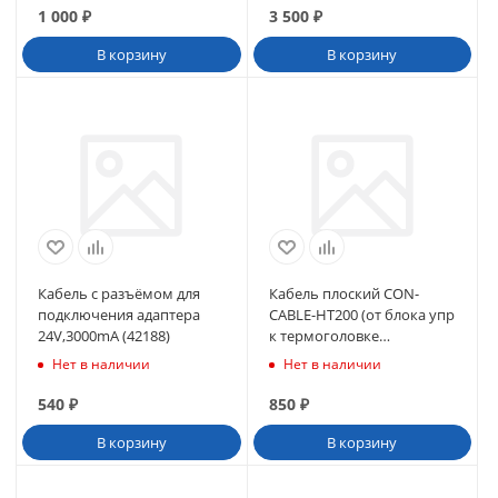
1 000
₽
3 500
₽
В корзину
В корзину
Кабель с разъёмом для
Кабель плоский CON-
подключения адаптера
CABLE-HT200 (от блока упр
24V,3000mA (42188)
к термоголовке
термопринтера LTP2242C-
Нет в наличии
Нет в наличии
S432) (40710)
540
₽
850
₽
В корзину
В корзину