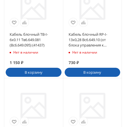
Кабель блочный TB-I-
Кабель блочный RP-I-
6x0.11 Тв6.649.081
13x0,28 Вс6.649.10 (от
(Вс6.649.095) (41437)
блока управления к
термоголовке принтера
Нет в наличии
Нет в наличии
PT541A) (45597)
1 150
₽
730
₽
В корзину
В корзину