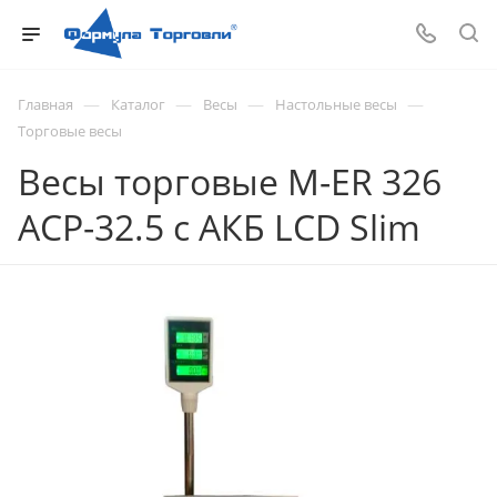
—
—
—
—
Главная
Каталог
Весы
Настольные весы
Торговые весы
Весы торговые M-ER 326
ACP-32.5 с АКБ LCD Slim