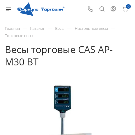
0
—
—
—
—
Главная
Каталог
Весы
Настольные весы
Торговые весы
Весы торговые CAS AP-
M30 ВТ