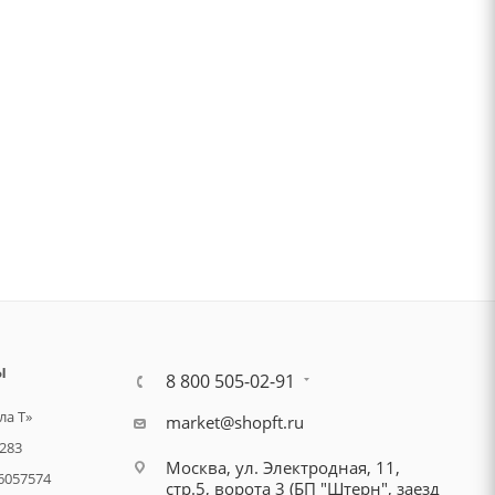
Ы
8 800 505-02-91
а Т»
market@shopft.ru
283
Москва, ул. Электродная, 11,
6057574
стр.5, ворота 3 (БП "Штерн", заезд