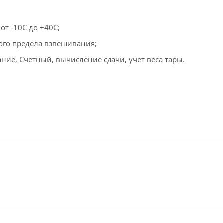
от -10С до +40С;
ого предела взвешивания;
ие, Счетный, вычисление сдачи, учет веса тары.