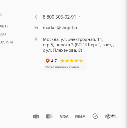
Ы
8 800 505-02-91
а Т»
market@shopft.ru
283
Москва, ул. Электродная, 11,
6057574
стр.5, ворота 3 (БП "Штерн", заезд
с ул. Плеханова, 8)