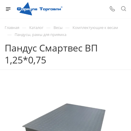
—
—
—
Главная
Каталог
Весы
Комплектующие к весам
—
Пандусы, рамы для приямка
Пандус Смартвес ВП
1,25*0,75