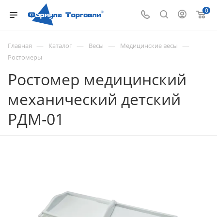
0
—
—
—
—
Главная
Каталог
Весы
Медицинские весы
Ростомеры
Ростомер медицинский
механический детский
РДМ-01