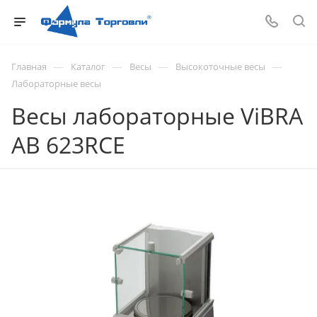
—
—
—
—
Главная
Каталог
Весы
Высокоточные весы
Лабораторные весы
Весы лабораторные ViBRA
AB 623RCE