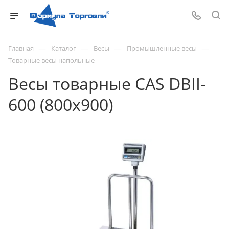
—
—
—
—
Главная
Каталог
Весы
Промышленные весы
Товарные весы напольные
Весы товарные CAS DBII-
600 (800х900)