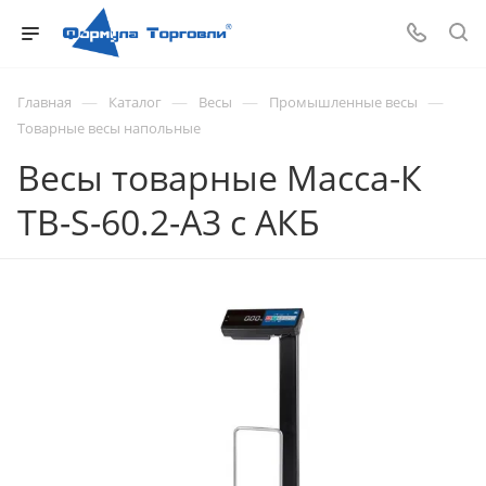
—
—
—
—
Главная
Каталог
Весы
Промышленные весы
Товарные весы напольные
Весы товарные Масса-К
ТВ-S-60.2-A3 с АКБ