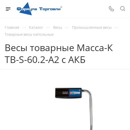
—
—
—
—
Главная
Каталог
Весы
Промышленные весы
Товарные весы напольные
Весы товарные Масса-К
ТВ-S-60.2-A2 с АКБ